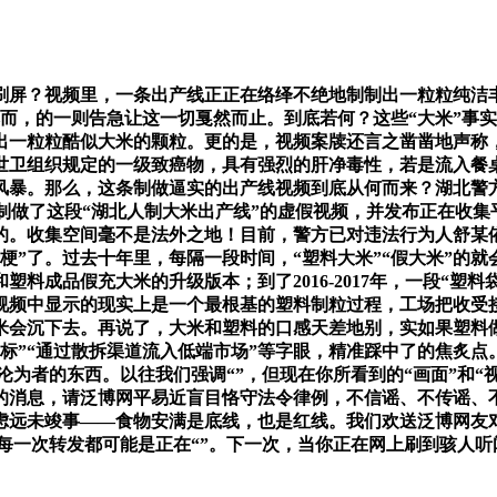
屏？视频里，一条出产线正正在络绎不绝地制制出一粒粒纯洁丰
而，的一则告急让这一切戛然而止。到底若何？这些“大米”事实
出一粒粒酷似大米的颗粒。更的是，视频案牍还言之凿凿地声称
是世卫组织规定的一级致癌物，具有强烈的肝净毒性，若是流入餐
风暴。那么，这条制做逼实的出产线视频到底从何而来？湖北警
制做了这段“湖北人制大米出产线”的虚假视频，并发布正在收集
的。收集空间毫不是法外之地！目前，警方已对违法行为人舒某
”了。过去十年里，每隔一段时间，“塑料大米”“假大米”的就
和塑料成品假充大米的升级版本；到了2016-2017年，一段“塑
视频中显示的现实上是一个最根基的塑料制粒过程，工场把收受
米会沉下去。再说了，大米和塑料的口感天差地别，实如果塑料
标”“通过散拆渠道流入低端市场”等字眼，精准踩中了的焦炙
沦为者的东西。以往我们强调“”，但现在你所看到的“画面”和“
的消息，请泛博网平易近盲目恪守法令律例，不信谣、不传谣、不
虑远未竣事——食物安满是底线，也是红线。我们欢送泛博网友
每一次转发都可能是正在“”。下一次，当你正在网上刷到骇人