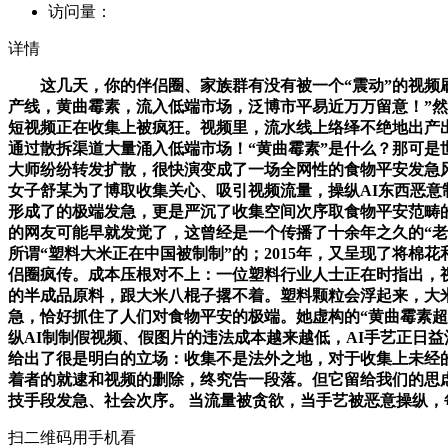
访问量：
详情
这几天，你的伴侣圈、家族群有没有被一个“震动”的视频刷
产线，黄曲霉素，流入低端市场，泛博市平易近万万留意！”然
短视频正在收集上被疯狂。视频里，流水线上络绎不绝地出产
通过散拆渠道大量涌入低端市场！“黄曲霉素”是什么？那可
大师纷纷转发扩散，很快演变成了一场全网性的食物平安发急
女子舒某为了博取收集关心、吸引视频流量，操纵AI东西恶意
形成了的极端发急，更是严沉了收集空间次序取食物平安范畴
的网友可能早就发觉了，这曾经是一个传播了十余年之久的“老梗
所谓“塑料大米正在中国被制制”的；2015年，又呈现了将棉花
侣圈疯传。成本压根对不上：一位塑料行业人士正在时指出，
的半成品原料，跟大米八棍子撂不着。塑料颗粒会浮起来，大
急，恰好抓住了人们对食物平安的极端。她虚构的“黄曲霉素超
纵AI制制假视频、假图片的违法成本越来越低，AI手艺正日益
给出了很是明白的立场：收集不是法外之地，对于收集上未经
着者的就逮和视频的删除，终究告一段落。但它留给我们的思
技手段发急、社会次序。 当流量被贪欲，当手艺被恶意操纵，
扫二维码用手机看