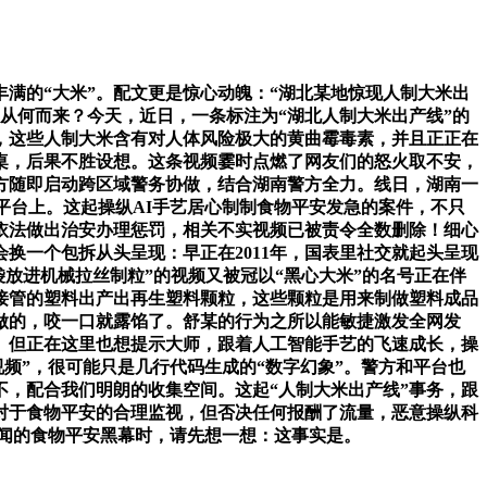
满的“大米”。配文更是惊心动魄：“湖北某地惊现人制大米出
从何而来？今天，近日，一条标注为“湖北人制大米出产线”的
，这些人制大米含有对人体风险极大的黄曲霉毒素，并且正正在
桌，后果不胜设想。这条视频霎时点燃了网友们的怒火取不安，
方随即启动跨区域警务协做，结合湖南警方全力。线日，湖南一
平台上。这起操纵AI手艺居心制制食物平安发急的案件，不只
依法做出治安办理惩罚，相关不实视频已被责令全数删除！细心
会换一个包拆从头呈现：早正在2011年，国表里社交就起头呈现
料袋放进机械拉丝制粒”的视频又被冠以“黑心大米”的名号正在伴
接管的塑料出产出再生塑料颗粒，这些颗粒是用来制做塑料成品
做的，咬一口就露馅了。舒某的行为之所以能敏捷激发全网发
点。但正在这里也想提示大师，跟着人工智能手艺的飞速成长，操
视频”，很可能只是几行代码生成的“数字幻象”。警方和平台也
，配合我们明朗的收集空间。这起“人制大米出产线”事务，跟
对于食物平安的合理监视，但否决任何报酬了流量，恶意操纵科
听闻的食物平安黑幕时，请先想一想：这事实是。