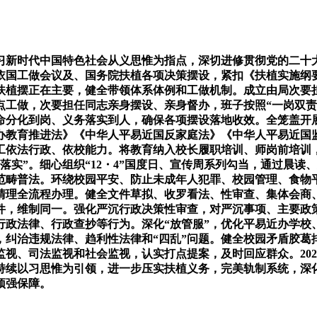
习新时代中国特色社会从义思惟为指点，深切进修贯彻党的二十
工做会议及、国务院扶植各项决策摆设，紧扣《扶植实施纲要(20
扶植摆正在主要，健全带领体系体例和工做机制。成立由局次要
点工做，次要担任同志亲身摆设、亲身督办，班子按照“一岗双责
命分化到岗、义务落实到人，确保各项摆设落地收效。全笼盖开
办教育推进法》《中华人平易近国反家庭法》《中华人平易近国
工依法行政、依校能力。将教育纳入校长履职培训、师岗前培训
落实”。细心组织“12・4”国度日、宣传周系列勾当，通过晨读
范畴普法。环绕校园平安、防止未成年人犯罪、校园管理、食物
清理全流程办理。健全文件草拟、收罗看法、性审查、集体会商
件，维制同一。强化严沉行政决策性审查，对严沉事项、主要政
行政法律、行政查抄等行为。深化“放管服”，优化平易近办学校
，纠治违规法律、趋利性法律和“四乱”问题。健全校园矛盾胶葛
视、司法监视和社会监视，认实打点提案，及时回应群众。20
持续以习思惟为引领，进一步压实扶植义务，完美轨制系统，深
顽强保障。