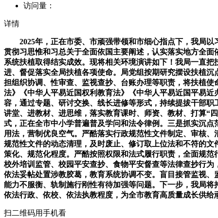
访问量：
详情
2025年，正在市委、市顽强带领和市细心指点下，我局以
贯彻习思惟和习总关于全面依国主要阐述，认实落实地方全面依国
系统扶植取得结实成效。现将相关环境演讲如下！我局一直把
进、督促落实全局扶植各项使命。局党组按期研究摆设扶植沉
担组织协调、性审查、监视查抄、台账办理等职责，将扶植使
法》《中华人平易近国权利教育法》《中华人平易近国平易近
容，通过专题、研讨交换、线长进修等形式，持续提拔干部职
讲堂、进教材、进思维，落实教育课时、师资、教材、打算“四
式，正在全市中小学普遍普及学问和法令律例。三是抓实沉点
用法，营制优良空气。严酷落实行政规范性文件制定、审核、
规范性文件的动态清理，及时废止、修订取上位法和不符的文
策化、规范化程度。严酷按照权限和法式履行职责，全面规范
校外培训监管、校园平安查抄、食物平安督查等法律查抄行为
依法妥帖处置涉教胶葛，教育系统协调不变。盲目接管监视、监
能力不服衡、轨制施行刚性有待加强等问题。下一步，我局将
依法行政、依校、依法执教程度，为全市教育高质量成长供给
扫二维码用手机看