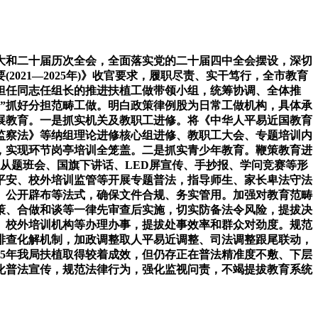
大和二十届历次全会，全面落实党的二十届四中全会摆设，深切
21—2025年)》收官要求，履职尽责、实干笃行，全市教育
担任同志任组长的推进扶植工做带领小组，统筹协调、全体推
”抓好分担范畴工做。明白政策律例股为日常工做机构，具体承
展教育。一是抓实机关及教职工进修。将《中华人平易近国教育
监察法》等纳组理论进修核心组进修、教职工大会、专题培训内
，实现环节岗亭培训全笼盖。二是抓实青少年教育。鞭策教育进
、从题班会、国旗下讲话、LED屏宣传、手抄报、学问竞赛等形
平安、校外培训监管等开展专题普法，指导师生、家长卑法守法
、公开辟布等法式，确保文件合规、务实管用。加强对教育范畴
策、合做和谈等一律先审查后实施，切实防备法令风险，提拔决
、校外培训机构等办理办事，提拔处事效率和群众对劲度。规范
排查化解机制，加政调整取人平易近调整、司法调整跟尾联动，
25年我局扶植取得较着成效，但仍存正在普法精准度不敷、下层
化普法宣传，规范法律行为，强化监视问责，不竭提拔教育系统