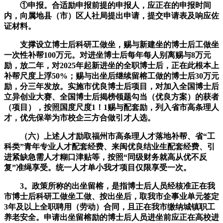
①申报。合适励申报前提的申报人，应正在的申报时间
内，向属地县（市）区人社局提出申请，提交申请表及响应佐
证材料。
支撑设立博士后科研工做坐，赐与新建坐的博士后工做坐
一次性补帮100万元。对进坐博士后每年每人别离赐与8万元
励，放二年，对2025年起新进坐的全职博士后，正在此根本上
补帮尺度上浮50%；赐与出坐后继续留榕工做的博士后30万元
励，分三年发放。实施市优良博士后项目，对加入全国博士后
立异创业大赛、全国博士后揭榜领题勾当（优良方案）的获者
（项目），按照国度尺度1！1赐与配套励，列入省市高条理人
才，优先保举为市校企三方合做引才人选。
（六）上述人才励取福州市高条理人才落地补帮、省“工
科类”青年专业人才配套经费、来闽优良结业生配套经费、引
进紧缺急需人才糊口津贴等，按照“同级财务就高从优不反
复”准绳享受。统一人才单小我才项目仅限享受一次。
3。政策所称的出坐留榕，是指博士后人员经核准正在我
市博士后科研工做坐工做、按出坐后，取我市企事业单元签定
3年及以上全职聘用（劳动）合同，且正在我市缴纳城镇职工
养老安全。申请出坐留榕励的博士后人员进坐前应正在高校进