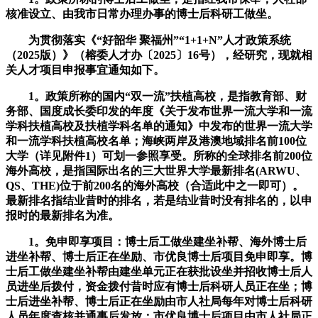
核准设立、由我市日常办理办事的博士后科研工做坐。
为贯彻落实《“好韶华 聚福州”“1+1+N”人才政策系统
（2025版）》（榕委人才办〔2025〕16号），经研究，现就相
关人才项目申报事宜通知如下。
1。政策所称的国内“双一流”扶植高校，是指教育部、财
务部、国度成长委印发的年度《关于发布世界一流大学和一流
学科扶植高校及扶植学科名单的通知》中发布的世界一流大学
和一流学科扶植高校名单；海峡两岸及港澳地域排名前100位
大学（详见附件1）可划一参照享受。所称的全球排名前200位
海外高校，是指国际出名的三大世界大学最新排名(ARWU、
QS、THE)位于前200名的海外高校（合适此中之一即可）。
最新排名指结业昔时的排名，若是结业昔时没有排名的，以申
报时的最新排名为准。
1。免申即享项目：博士后工做坐建坐补帮、海外博士后
进坐补帮、博士后正在坐励、市优良博士后项目免申即享。博
士后工做坐建坐补帮由建坐单元正在获批设坐并招收博士后人
员进坐后拨付，资金拨付昔时应有博士后科研人员正在坐；博
士后进坐补帮、博士后正在坐励由市人社局每年对博士后科研
人员年度查核并通事后发放；市优良博士后项目由市人社局正