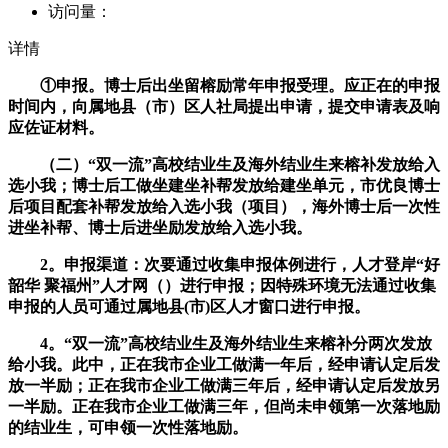
访问量：
详情
①申报。博士后出坐留榕励常年申报受理。应正在的申报
时间内，向属地县（市）区人社局提出申请，提交申请表及响
应佐证材料。
（二）“双一流”高校结业生及海外结业生来榕补发放给入
选小我；博士后工做坐建坐补帮发放给建坐单元，市优良博士
后项目配套补帮发放给入选小我（项目），海外博士后一次性
进坐补帮、博士后进坐励发放给入选小我。
2。申报渠道：次要通过收集申报体例进行，人才登岸“好
韶华 聚福州”人才网（）进行申报；因特殊环境无法通过收集
申报的人员可通过属地县(市)区人才窗口进行申报。
4。“双一流”高校结业生及海外结业生来榕补分两次发放
给小我。此中，正在我市企业工做满一年后，经申请认定后发
放一半励；正在我市企业工做满三年后，经申请认定后发放另
一半励。正在我市企业工做满三年，但尚未申领第一次落地励
的结业生，可申领一次性落地励。