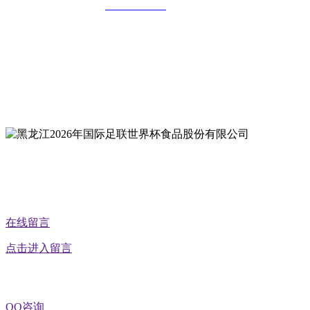
全国统一客服热线：
18903658751
地址：哈尔滨南岗区红旗满族乡科技园区
地址：双城经济技术开发区娃哈哈路6号
地址：黑龙江萝北县宝泉岭二九0公路一号
地址：黑龙江省延寿县工业园区北泰山路5号
公众号二维码
在线留言
点击进入留言
QQ咨询