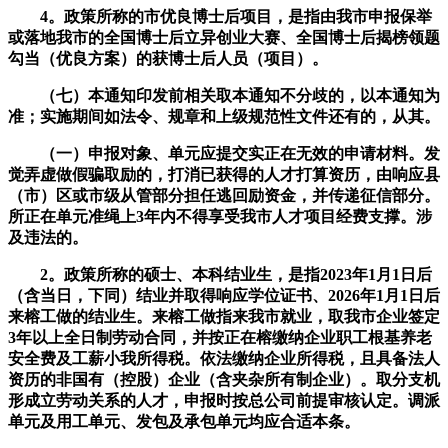
4。政策所称的市优良博士后项目，是指由我市申报保举
或落地我市的全国博士后立异创业大赛、全国博士后揭榜领题
勾当（优良方案）的获博士后人员（项目）。
（七）本通知印发前相关取本通知不分歧的，以本通知为
准；实施期间如法令、规章和上级规范性文件还有的，从其。
（一）申报对象、单元应提交实正在无效的申请材料。发
觉弄虚做假骗取励的，打消已获得的人才打算资历，由响应县
（市）区或市级从管部分担任逃回励资金，并传递征信部分。
所正在单元准绳上3年内不得享受我市人才项目经费支撑。涉
及违法的。
2。政策所称的硕士、本科结业生，是指2023年1月1日后
（含当日，下同）结业并取得响应学位证书、2026年1月1日后
来榕工做的结业生。来榕工做指来我市就业，取我市企业签定
3年以上全日制劳动合同，并按正在榕缴纳企业职工根基养老
安全费及工薪小我所得税。依法缴纳企业所得税，且具备法人
资历的非国有（控股）企业（含夹杂所有制企业）。取分支机
形成立劳动关系的人才，申报时按总公司前提审核认定。调派
单元及用工单元、发包及承包单元均应合适本条。