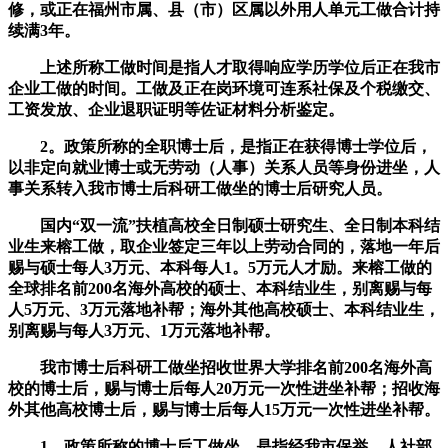
修，或正在福州市属、县（市）区属以外用人单元工做合计持
续满3年。
上述所称工做时间是指人才取得响应学历学位后正在我市
企业工做的时间。工做及正在岗环境可连系社保及个税缴交、
工资发放、企业退职证明等佐证材料分析鉴定。
2。政策所称的全职博士后，是指正在获得博士学位后，
以非定向就业博士或无劳动（人事）关系人员等身份进坐，人
事关系转入我市博士后科研工做坐的博士后研究人员。
国内“双一流”扶植高校全日制硕士研究生、全日制本科结
业生来榕工做，取企业签定三年以上劳动合同的，落地一年后
赐与硕士每人3万元、本科每人1。5万元人才励。来榕工做的
全球排名前200名海外高校的硕士、本科结业生，别离赐与每
人5万元、3万元落地补帮；海外其他高校硕士、本科结业生，
别离赐与每人3万元、1万元落地补帮。
我市博士后科研工做坐招收世界大学排名前200名海外高
校的博士后，赐与博士后每人20万元一次性进坐补帮；招收海
外其他高校博士后，赐与博士后每人15万元一次性进坐补帮。
1。政策所称的博士后工做坐，是指经我市保举，人社部