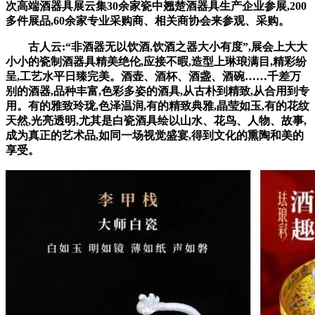
次高端酒器具展云集30余家瓷中翘楚酒器具生产企业参展,200
多件展品,60余家专业采购商、相关商协会来参观、采购。
古人云:“非酒器无以饮酒,饮酒之器大小有度”,展会上大大
小小的瓷制酒器具精美绝伦,应接不暇,造型上琳琅满目,精彩纷
呈,工艺水平日臻完美。酒壶、酒杯、酒盏、酒碗……千差万
别的酒器,品种丰富,色彩多姿的酒具,从古朴到精致,从合用到专
用。有的雅致玲珑,色泽温润,有的精致典雅,晶莹如玉,有的花纹
天然,光亮透明,尤其是白瓷酒具绘以山水、花鸟、人物、故事,
成为真正的艺术品,如同一场视觉盛宴,得到文化的熏陶和美的
享受。