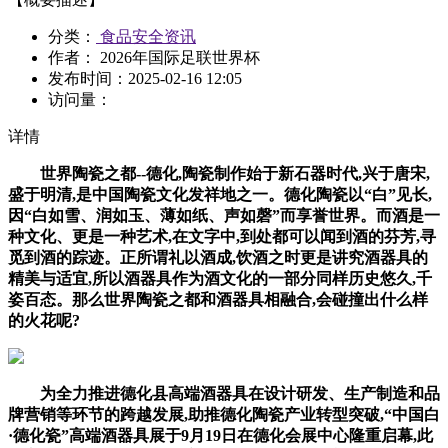
分类：
食品安全资讯
作者： 2026年国际足联世界杯
发布时间：
2025-02-16 12:05
访问量：
详情
世界陶瓷之都--德化,陶瓷制作始于新石器时代,兴于唐宋,
盛于明清,是中国陶瓷文化发祥地之一。德化陶瓷以“白”见长,
因“白如雪、润如玉、薄如纸、声如磬”而享誉世界。而酒是一
种文化、更是一种艺术,在文字中,到处都可以闻到酒的芬芳,寻
觅到酒的踪迹。正所谓礼以酒成,饮酒之时更是讲究酒器具的
精美与适宜,所以酒器具作为酒文化的一部分同样历史悠久,千
姿百态。那么世界陶瓷之都和酒器具相融合,会碰撞出什么样
的火花呢?
为全力推进德化县高端酒器具在设计研发、生产制造和品
牌营销等环节的跨越发展,助推德化陶瓷产业转型突破,“中国白
·德化瓷”高端酒器具展于9月19日在德化会展中心隆重启幕,此