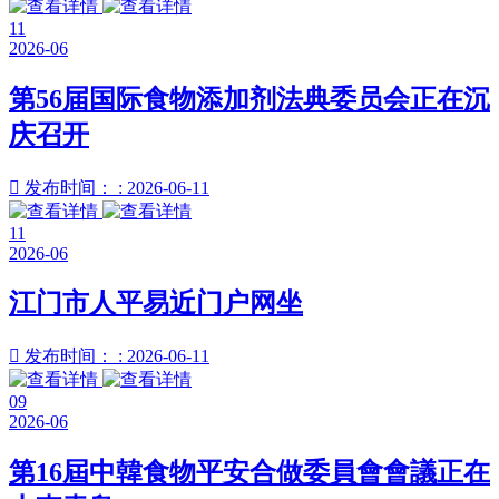
11
2026-06
第56届国际食物添加剂法典委员会正在沉
庆召开

发布时间： : 2026-06-11
11
2026-06
江门市人平易近门户网坐

发布时间： : 2026-06-11
09
2026-06
第16屆中韓食物平安合做委員會會議正在