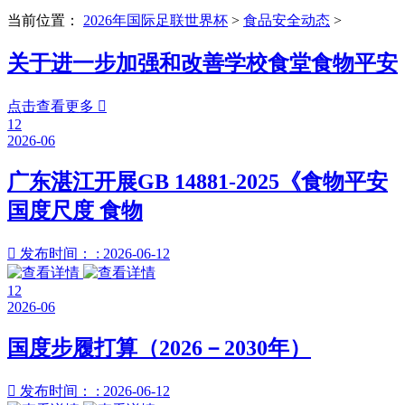
当前位置：
2026年国际足联世界杯
>
食品安全动态
>
关于进一步加强和改善学校食堂食物平安
点击查看更多

12
2026-06
广东湛江开展GB 14881-2025《食物平安
国度尺度 食物

发布时间： : 2026-06-12
12
2026-06
国度步履打算（2026－2030年）

发布时间： : 2026-06-12